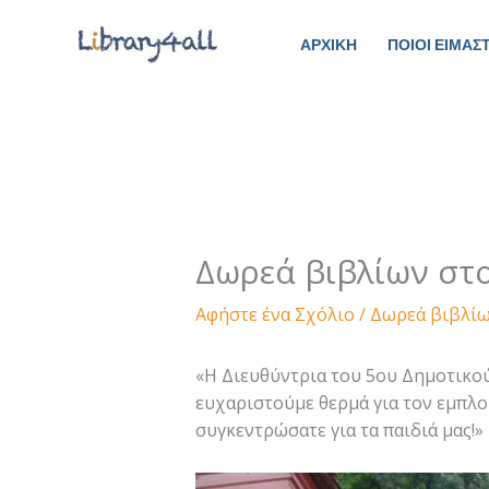
Μετάβαση
στο
ΑΡΧΙΚΗ
ΠΟΙΟΙ ΕΙΜΑΣ
περιεχόμενο
Δωρεά βιβλίων στο
Αφήστε ένα Σχόλιο
/
Δωρεά βιβλί
«Η Διευθύντρια του 5ου Δημοτικού
ευχαριστούμε θερμά για τον εμπλο
συγκεντρώσατε για τα παιδιά μας!»