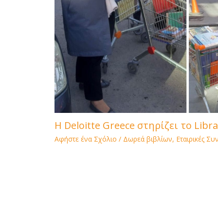
H Deloitte Greece στηρίζει το Libra
Αφήστε ένα Σχόλιο
/
Δωρεά βιβλίων
,
Εταιρικές Συ