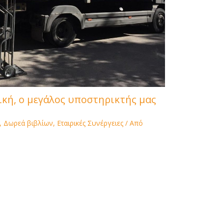
κή, ο μεγάλος υποστηρικτής μας
,
Δωρεά βιβλίων
,
Εταιρικές Συνέργειες
/ Από