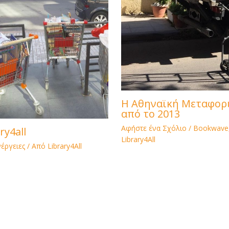
Η Αθηναϊκή Μεταφορι
από το 2013
Αφήστε ένα Σχόλιο
/
Bookwave
ry4all
Library4All
νέργειες
/ Από
Library4All