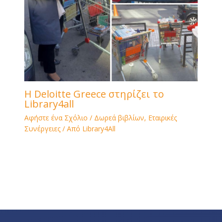
H Deloitte Greece στηρίζει το
Library4all
Αφήστε ένα Σχόλιο
/
Δωρεά βιβλίων
,
Εταιρικές
Συνέργειες
/ Από
Library4All