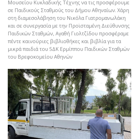
Μουσείου Κυκλαδικής Τέχνης να τις προσφέρουμε
σε Παιδικούς Σταθμούς του Δήμου Αθηναίων. Χάρη
στη διαμεσολάβηση του Νικόλα Γιατρομανωλάκη
και σε συνεργασία με την Προϊσταμένη Διεύθυνσης
Παιδικών Σταθμών, Αγαθή Γιολτζίδου προσφέραμε
πέντε καινούριες βιβλιοθήκες και βιβλία για τα
μικρά παιδιά του 5ΔΚ Ερμίππου Παιδικών Σταθμών
του Βρεφοκομείου Αθηνών