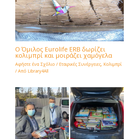
Ο Όμιλος Eurolife ERB δωρίζει
κολιμπρί και μοιράζει χαμόγελα
Αφήστε ένα Σχόλιο
/
Εταιρικές Συνέργειες
,
Κολιμπρί
/ Από
Library4All