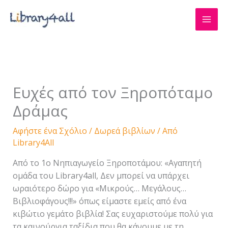
Μετάβαση
στο
περιεχόμενο
Ευχές από τον Ξηροπόταμο
Δράμας
Αφήστε ένα Σχόλιο
/
Δωρεά βιβλίων
/ Από
Library4All
Από το 1ο Νηπιαγωγείο Ξηροποτάμου: «Αγαπητή
ομάδα του Library4all, Δεν μπορεί να υπάρχει
ωραιότερο δώρο για «Μικρούς… Μεγάλους…
Βιβλιοφάγους!!!» όπως είμαστε εμείς από ένα
κιβώτιο γεμάτο βιβλία! Σας ευχαριστούμε πολύ για
τα καινούργια ταξίδια που θα κάνουμε με τη