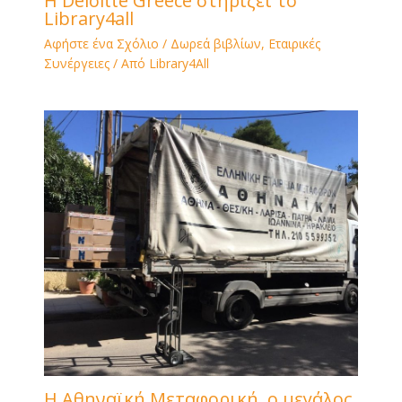
H Deloitte Greece στηρίζει το
Library4all
Αφήστε ένα Σχόλιο
/
Δωρεά βιβλίων
,
Εταιρικές
Συνέργειες
/ Από
Library4All
Η Αθηναϊκή Μεταφορική, ο μεγάλος