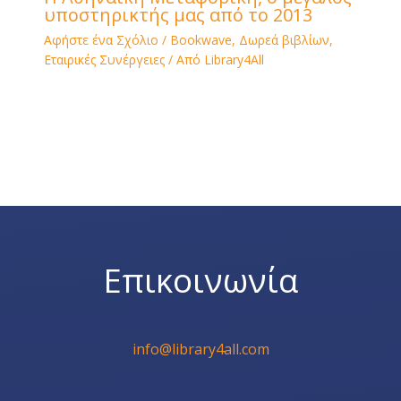
υποστηρικτής μας από το 2013
Αφήστε ένα Σχόλιο
/
Bookwave
,
Δωρεά βιβλίων
,
Εταιρικές Συνέργειες
/ Από
Library4All
Επικοινωνία
info@library4all.com