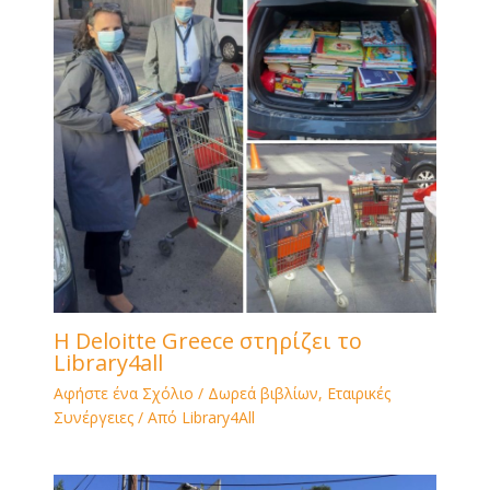
H Deloitte Greece στηρίζει το
Library4all
Αφήστε ένα Σχόλιο
/
Δωρεά βιβλίων
,
Εταιρικές
Συνέργειες
/ Από
Library4All