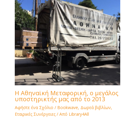
Η Αθηναϊκή Μεταφορική, ο μεγάλος
υποστηρικτής μας από το 2013
Αφήστε ένα Σχόλιο
/
Bookwave
,
Δωρεά βιβλίων
,
Εταιρικές Συνέργειες
/ Από
Library4All