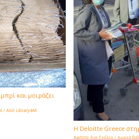
ιμπρί και μοιράζει
ί
/ Από
Library4All
H Deloitte Greece στηρ
Αφήστε ένα Σχόλιο
/
Δωρεά βιβ