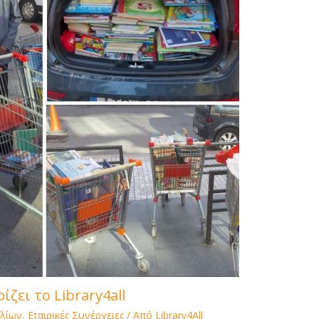
ίζει το Library4all
λίων
,
Εταιρικές Συνέργειες
/ Από
Library4All