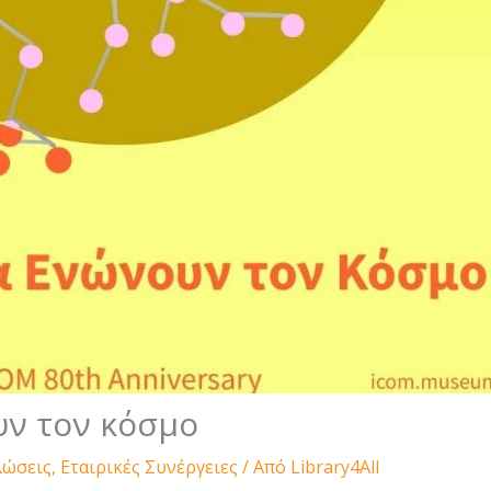
υν τον κόσμο
λώσεις
,
Εταιρικές Συνέργειες
/ Από
Library4All