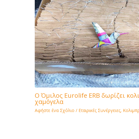
Ο Όμιλος Eurolife ERB δωρίζει κολ
χαμόγελα
Αφήστε ένα Σχόλιο
/
Εταιρικές Συνέργειες
,
Κολιμπρ