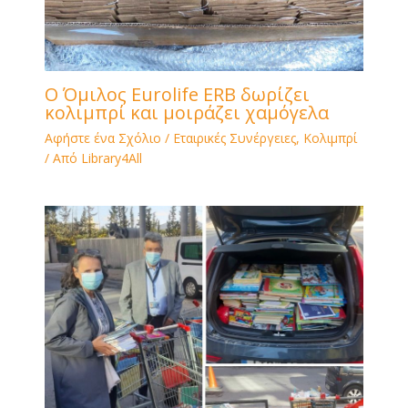
Ο Όμιλος Eurolife ERB δωρίζει
κολιμπρί και μοιράζει χαμόγελα
Αφήστε ένα Σχόλιο
/
Εταιρικές Συνέργειες
,
Κολιμπρί
/ Από
Library4All