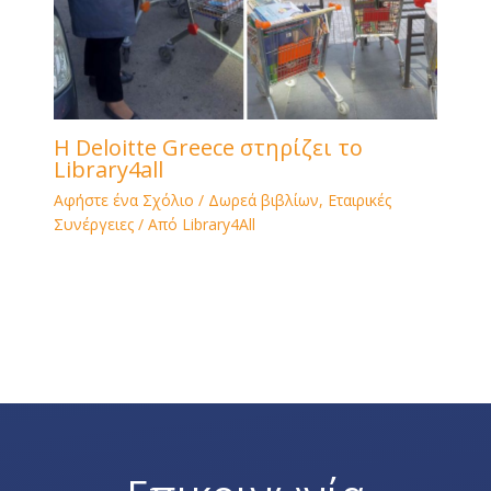
H Deloitte Greece στηρίζει το
Library4all
Αφήστε ένα Σχόλιο
/
Δωρεά βιβλίων
,
Εταιρικές
Συνέργειες
/ Από
Library4All