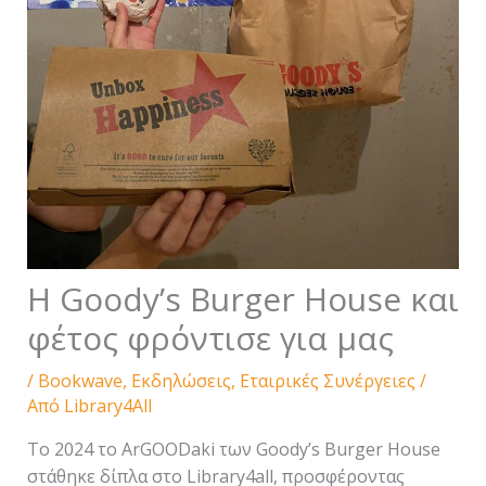
H Goody’s Burger House και
φέτος φρόντισε για μας
/
Bookwave
,
Εκδηλώσεις
,
Εταιρικές Συνέργειες
/
Από
Library4All
Το 2024 το ArGOODaki των Goody’s Burger House
στάθηκε δίπλα στο Library4all, προσφέροντας