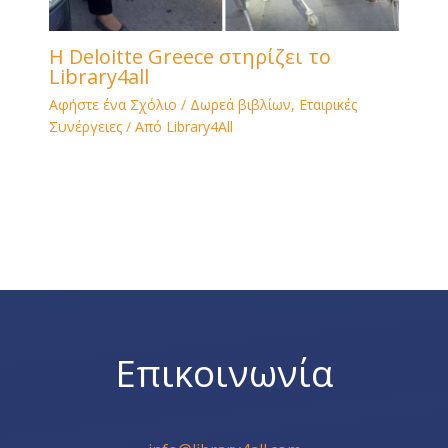
H Deloitte Greece στηρίζει το
Library4all
Αφήστε ένα Σχόλιο
/
Δωρεά βιβλίων
,
Εταιρικές
Συνέργειες
/ Από
Library4All
Επικοινωνία