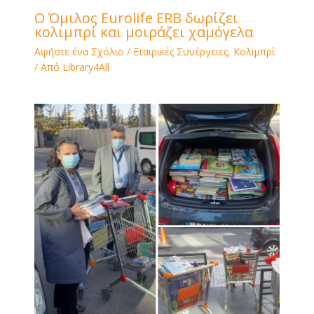
Ο Όμιλος Eurolife ERB δωρίζει
κολιμπρί και μοιράζει χαμόγελα
Αφήστε ένα Σχόλιο
/
Εταιρικές Συνέργειες
,
Κολιμπρί
/ Από
Library4All