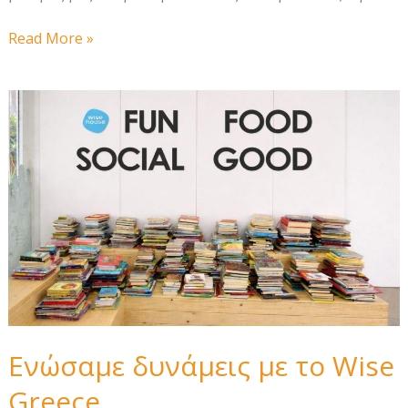
Τα
Read More »
βιβλία
μας
στο
Δημοτικό
Σχολείο
Ατσικής
Λήμνου
Ενώσαμε δυνάμεις με το Wise
Greece