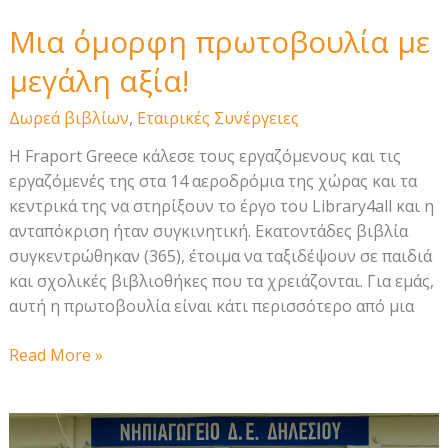
Μια όμορφη πρωτοβουλία με
μεγάλη αξία!
Δωρεά βιβλίων
,
Εταιρικές Συνέργειες
Η Fraport Greece κάλεσε τους εργαζόμενους και τις
εργαζόμενές της στα 14 αεροδρόμια της χώρας και τα
κεντρικά της να στηρίξουν το έργο του Library4all και η
ανταπόκριση ήταν συγκινητική. Εκατοντάδες βιβλία
συγκεντρώθηκαν (365), έτοιμα να ταξιδέψουν σε παιδιά
και σχολικές βιβλιοθήκες που τα χρειάζονται. Για εμάς,
αυτή η πρωτοβουλία είναι κάτι περισσότερο από μια
Μια
Read More »
όμορφη
πρωτοβουλία
με