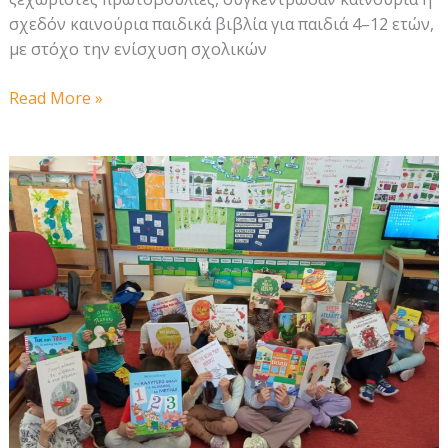
σχεδόν καινούρια παιδικά βιβλία για παιδιά 4–12 ετών,
με στόχο την ενίσχυση σχολικών
Τα
Read More »
μουσεία
ενώνουν
τον
κόσμο