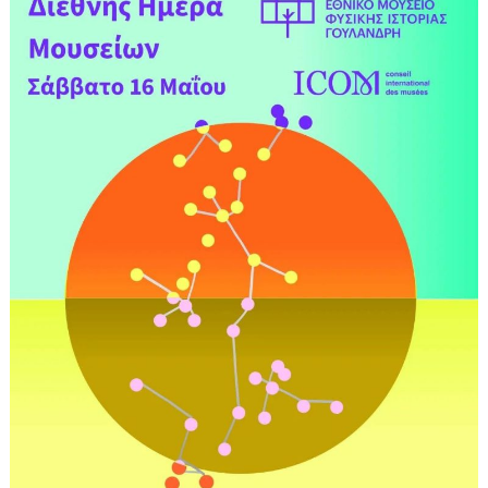
Νηπιαγωγείο
Κάτω
Κλεινών
Φλώρινας