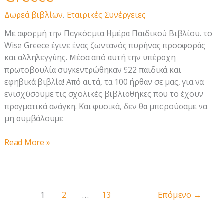
Δωρεά βιβλίων
,
Εταιρικές Συνέργειες
Με αφορμή την Παγκόσμια Ημέρα Παιδικού Βιβλίου, το
Wise Greece έγινε ένας ζωντανός πυρήνας προσφοράς
και αλληλεγγύης. Μέσα από αυτή την υπέροχη
πρωτοβουλία συγκεντρώθηκαν 922 παιδικά και
εφηβικά βιβλία! Από αυτά, τα 100 ήρθαν σε μας, για να
ενισχύσουμε τις σχολικές βιβλιοθήκες που το έχουν
πραγματικά ανάγκη. Και φυσικά, δεν θα μπορούσαμε να
μη συμβάλουμε
Ενώσαμε
Read More »
δυνάμεις
με
το
Wise
1
2
…
13
Επόμενο
→
Greece