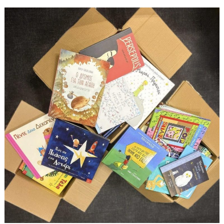
το
Μειονοτικό
Δημοτικό
Σχολείο
Μεγάλου
Δερείου